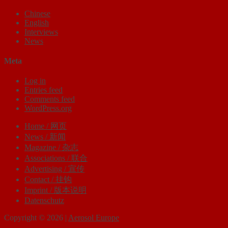
Chinese
English
Interviews
News
Meta
Log in
Entries feed
Comments feed
WordPress.org
Home / 网页
News / 新闻
Magazine / 杂志
Associations / 联合
Advertising / 宣传
Contact / 挂钩
Imprint / 版本​说明
Datenschutz
Copyright © 2026 |
Aerosol Europe