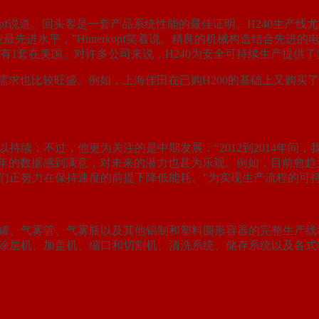
kopf说道。回头客是一套产品系统性能的最佳证明。H240生产线
代表了行业最先进水平，”Hinterkopf笑着说。精良的机械构造
有1套在美国。对许多公司来说，H240为安全可持续生产提供
的需求也比较旺盛。例如，上海佳田在已购H200的基础上又购买了第
来得以持续；不过，他更为关注的是中期发展：“2012到2014年间
不仅对2015年的数据感到满意，对未来的潜力也甚为乐观。例如，
我们正努力在保持速度的前提下降低能耗。”为实现生产流程的可
生产气雾罐、气雾管、气雾瓶以及其他铝制和塑料圆形容器的完整生产线和
打印和涂层机、加盖机、缩口和切割机、清洗系统、储存系统以及各