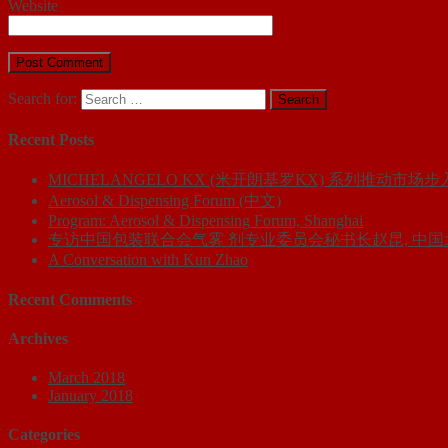
Website
Search for:
Recent Posts
MICHELANGELO KX (米开朗基罗KX) 系列推动市
Aerosol & Dispensing Forum (中文)
Program: Aerosol & Dispensing Forum, Shanghai
专访中国包装联合会气雾 剂专业委员会秘书长赵昆, 中国
A Conversation with Kun Zhao
Recent Comments
Archives
March 2018
January 2018
Categories