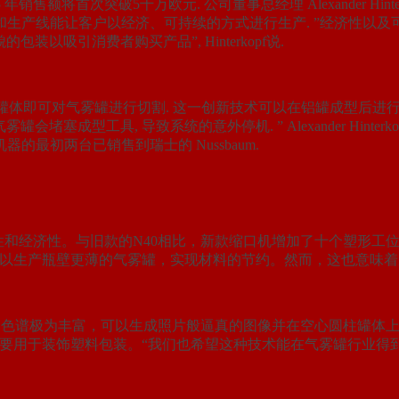
在 2015 年销售额将首次突破5千万欧元. 公司董事总经理 Alexande
我们的机器和生产线能让客户以经济、可持续的方式进行生产. ”经济
以吸引消费者购买产品”, Hinterkopf说.
触罐体即可对气雾罐进行切割. 这一创新技术可以在铝罐成型后进行更
塞成型工具, 导致系统的意外停机. ” Alexander Hinter
的最初两台已销售到瑞士的 Nussbaum.
续性和经济性。与旧款的N40相比，新款缩口机增加了十个塑形工位。Ale
以生产瓶壁更薄的气雾罐，实现材料的节约。然而，这也意味着成
市。新技术的色谱极为丰富，可以生成照片般逼真的图像并在空心圆柱
主要用于装饰塑料包装。“我们也希望这种技术能在气雾罐行业得到应用