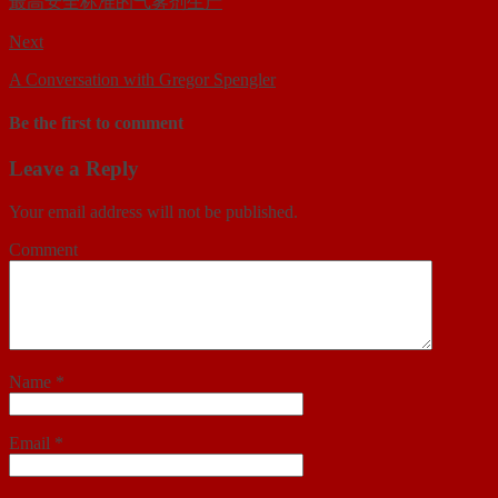
最高安全标准的气雾剂生产
Next
A Conversation with Gregor Spengler
Be the first to comment
Leave a Reply
Your email address will not be published.
Comment
Name
*
Email
*