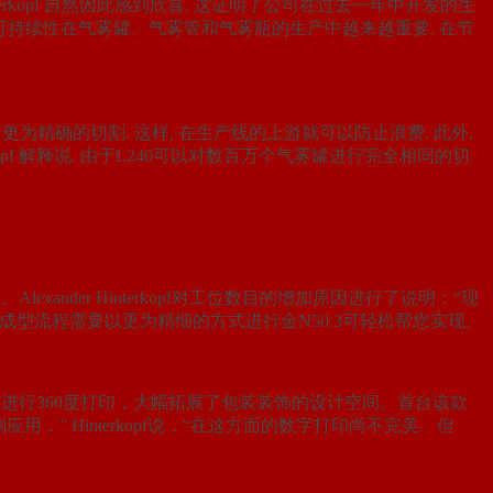
r Hinterkopf 自然因此感到欣喜. 这证明了公司在过去一年中开发的生
性以及可持续性在气雾罐、气雾管和气雾瓶的生产中越来越重要. 在节
为精确的切割. 这样, 在生产线的上游就可以防止浪费. 此外,
kopf 解释说. 由于L240可以对数百万个气雾罐进行完全相同的切
xander Hinterkopf对工位数目的增加原因进行了说明：“现
型流程需要以更为精细的方式进行金N50.3可轻松帮您实现。
罐体上进行360度打印，大幅拓展了包装装饰的设计空间。首台该款
，” Hinterkopf说，“在这方面的数字打印尚不完美。但